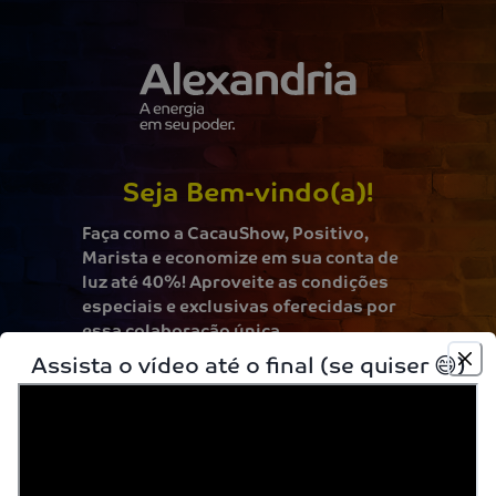
Seja Bem-vindo(a)!
Faça como a CacauShow, Positivo,
Marista e economize em sua conta de
luz até 40%! Aproveite as condições
especiais e exclusivas oferecidas por
essa colaboração única.
Assista o vídeo até o final (se quiser 😄)
1. Prepare sua fatura de energia
Tenha em mãos uma conta recente e paga em dia.
2. Envie o arquivo
Envie o arquivo em PDF ou uma foto clara e completa