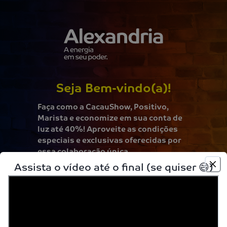
Seja Bem-vindo(a)!
Faça como a CacauShow, Positivo,
Marista e economize em sua conta de
luz até 40%! Aproveite as condições
especiais e exclusivas oferecidas por
essa colaboração única.
Assista o vídeo até o final (se quiser 😄)
1. Prepare sua fatura de energia
Tenha em mãos uma conta recente e paga em dia.
2. Envie o arquivo
Envie o arquivo em PDF ou uma foto clara e completa